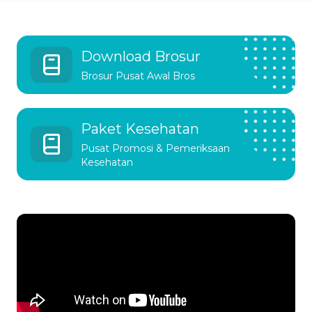
Download Brosur
Brosur Pusat Awal Bros
Paket Kesehatan
Pusat Promosi & Pemeriksaan
Kesehatan