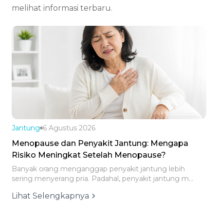
melihat informasi terbaru.
Jantung
6 Agustus 2026
Ob
Menopause dan Penyakit Jantung: Mengapa
Me
Risiko Meningkat Setelah Menopause?
Ce
Banyak orang menganggap penyakit jantung lebih
Men
sering menyerang pria. Padahal, penyakit jantung m...
wan
Lihat Selengkapnya
Li